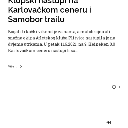
Klupski nastupi na
Karlovačkom ceneru i
Samobor trailu
Bogati trkački vikend je za nama, a malobrojna ali
snažna ekipa Atletskog kluba Plitvice nastupila je na
dvjema utrkama. U petak 11.6.2021. na 9. Heineken 0.0
Karlovačkom ceneru nastupili su…
Više...
0
PH