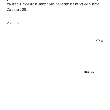
zauzeo 4.mjesto u ukupnom poretku na utrci od 5 km!
Za samo 20…
Više...
0
nastupi