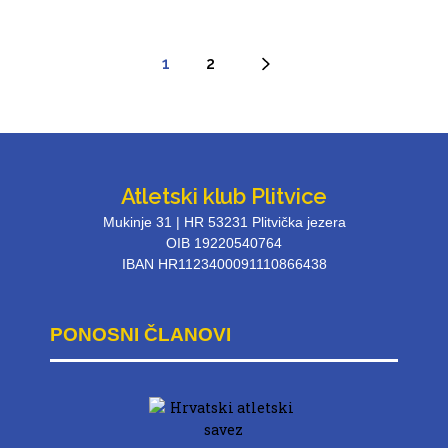
1
2
Atletski klub Plitvice
Mukinje 31 | HR 53231 Plitvička jezera
OIB 19220540764
IBAN HR1123400091110866438
PONOSNI ČLANOVI