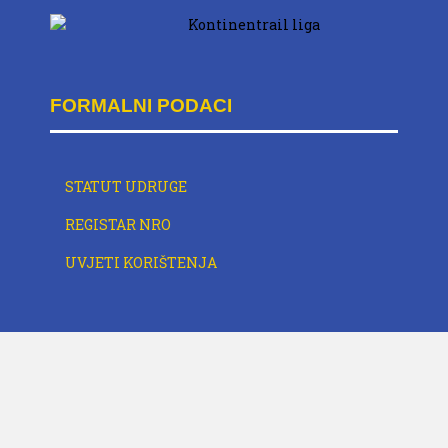
FORMALNI PODACI
STATUT UDRUGE
REGISTAR NRO
UVJETI KORIŠTENJA