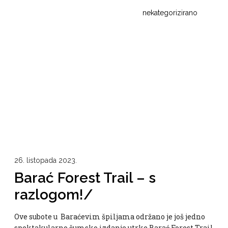
nekategorizirano
26. listopada 2023.
Barać Forest Trail – s
razlogom!/
Ove subote u Baraćevim špiljama održano je još jedno
spektakularno šumsko izdanje utrke Barać Forest Trail